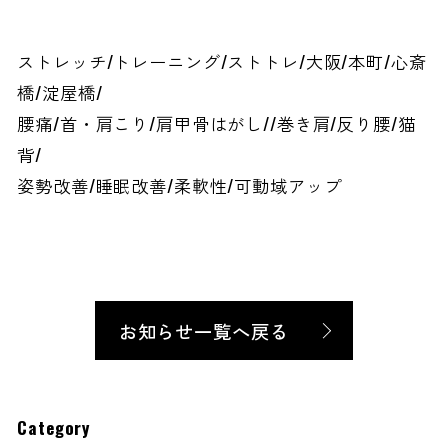
ストレッチ/トレーニング/ストトレ/大阪/本町/心斎
橋/淀屋橋/
腰痛/首・肩こり/肩甲骨はがし//巻き肩/反り腰/猫
背/
姿勢改善/睡眠改善/柔軟性/可動域アップ
お知らせ一覧へ戻る
Category