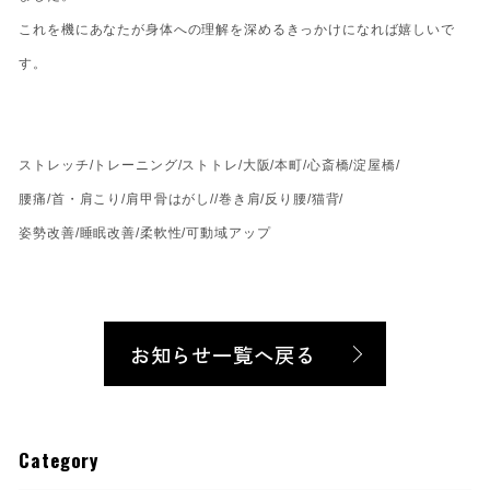
これを機にあなたが身体への理解を深めるきっかけになれば嬉しいで
す。
ストレッチ/トレーニング/ストトレ/大阪/本町/心斎橋/淀屋橋/
腰痛/首・肩こり/肩甲骨はがし//巻き肩/反り腰/猫背/
姿勢改善/睡眠改善/柔軟性/可動域アップ
お知らせ一覧へ戻る
Category