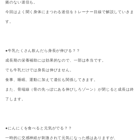
拠のない迷信も。
今回はよく聞く身体にまつわる迷信をトレーナー目線で解説していきま
す。
●牛乳たくさん飲んだら身長が伸びる？？
成長期の栄養補助には効果的なので、一部は本当です。
でも牛乳だけでは身長は伸びません。
食事、睡眠、運動に加えて遺伝も関係してきます。
また、骨端線（骨の先っぽにある伸びしろゾーン）が閉じると成長は終
了します。
●にんにくを食べると元気がでる？？
一時的に交感神経が刺激されて元気になった感はありますが、